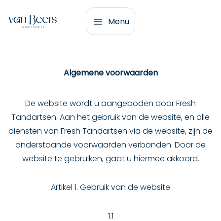
Menu
Home
Algemene voorwaarden
Onze
producten
De website wordt u aangeboden door Fresh
Tandartsen. Aan het gebruik van de website, en alle
Werkwijze
diensten van Fresh Tandartsen via de website, zijn de
Kroon-
en
onderstaande voorwaarden verbonden. Door de
Over
brugwerk
van
website te gebruiken, gaat u hiermee akkoord.
Beers
Gebitsprotheses
Implantaten
Artikel 1. Gebruik van de website
Contact
Gebitsbeschermers
CAD/CAM
1.1