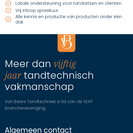
Lokale ondersteuning voor tandartsen en cliënten
Vrij inloop spreekuur
Alle kennis en productie van producten onder één
dak
Meer dan
vijftig
tandtechnisch
jaar
vakmanschap
Van Beers Tandtechniek is lid van de VLHT
branchevereniging.
Algemeen contact